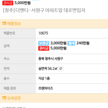
권리금
5,000
만원
[청주]더벤티-서원구 아파트앞 대로변입지
매물정보
매물번호
10075
보증금
3,000
만원
월세
240
만원
금액
권리금
5,000
만원
주소
충북 청주시 서원구
면적
실면적
56.2㎡
층수
지상 1층
매물 종류
프랜차이즈
상세설명