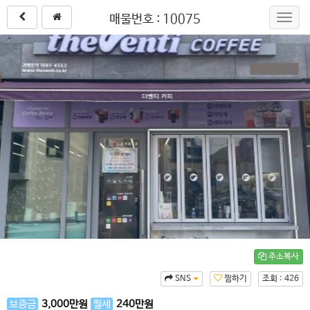
매물번호 : 10075
Toggl
navig
주소복사
SNS
찜하기
조회 : 426
보증금
3,000
만원
월세
240
만원